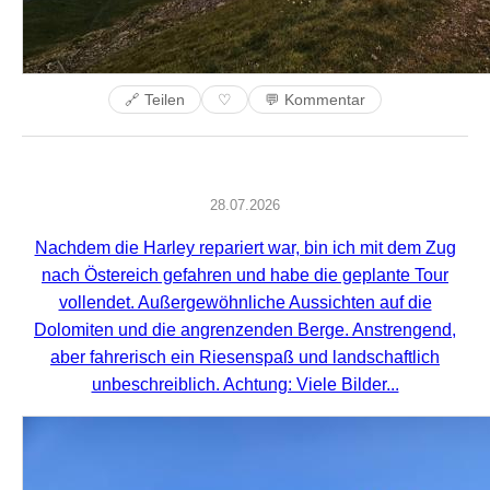
🔗 Teilen
💬 Kommentar
♡
28.07.2026
Nachdem die Harley repariert war, bin ich mit dem Zug
nach Östereich gefahren und habe die geplante Tour
vollendet. Außergewöhnliche Aussichten auf die
Dolomiten und die angrenzenden Berge. Anstrengend,
aber fahrerisch ein Riesenspaß und landschaftlich
unbeschreiblich. Achtung: Viele Bilder...