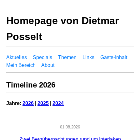
Homepage von Dietmar
Posselt
Aktuelles
Specials
Themen
Links
Gäste-Inhalt
Mein Bereich
About
Timeline 2026
Jahre:
2026
|
2025
|
2024
01.08.2026
Zwei Bergübernachtungen rund um Interlaken