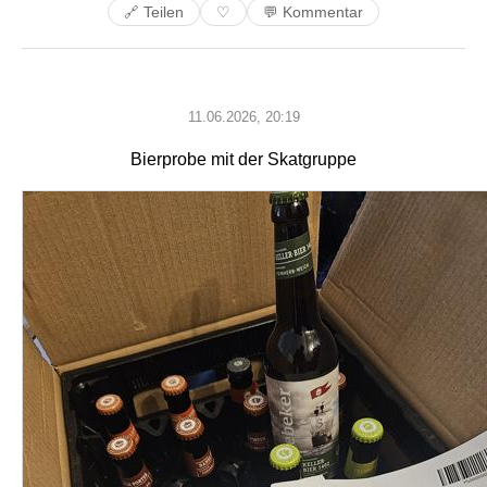
🔗 Teilen
💬 Kommentar
♡
11.06.2026, 20:19
Bierprobe mit der Skatgruppe