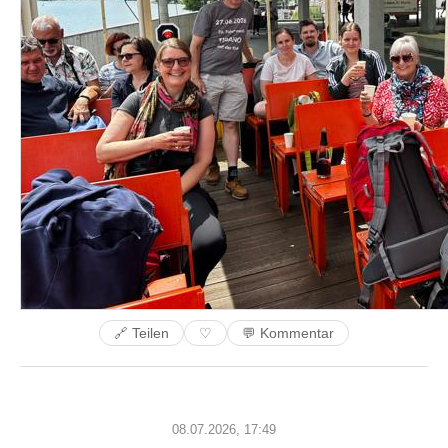
🔗 Teilen
💬 Kommentar
♡
08.07.2026, 17:49