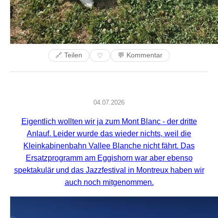
🔗 Teilen
💬 Kommentar
♡
04.07.2026
Eigentlich wollten wir ja zum Mont Blanc - der dritte
Anlauf. Leider wurde das wieder nichts, weil die
Kleinkabinenbahn Vallee Blanche nicht fährt. Das
Ersatzprogramm am Eggishorn war aber ebenso
spektakulär und das Jazzfestival in Montreux haben wir
auch noch mitgenommen.