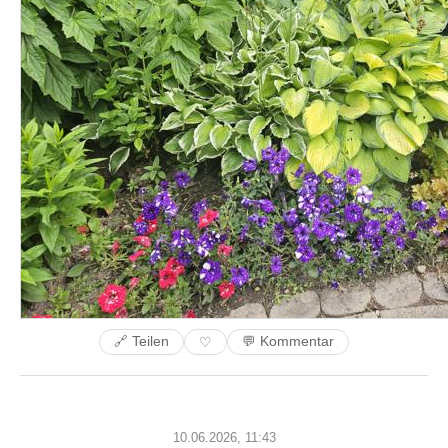
🔗 Teilen
💬 Kommentar
♡
10.06.2026, 11:43