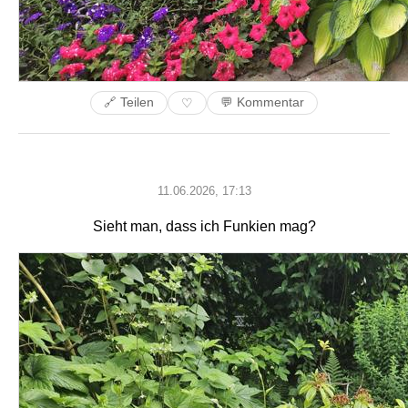
🔗 Teilen
💬 Kommentar
♡
11.06.2026, 17:13
Sieht man, dass ich Funkien mag?