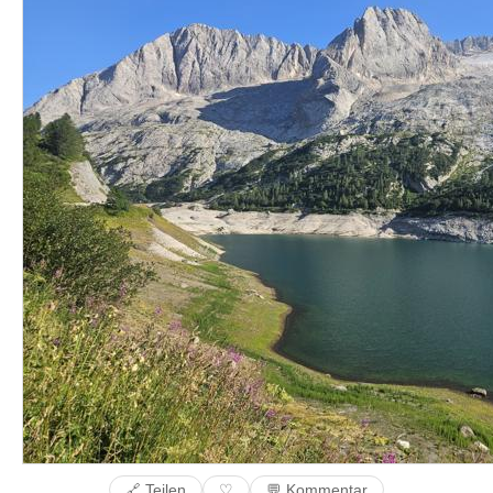
🔗 Teilen
💬 Kommentar
♡