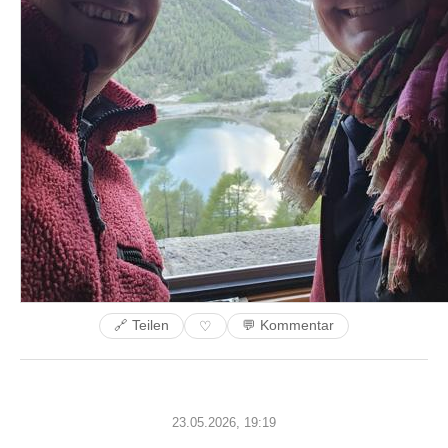
🔗 Teilen
💬 Kommentar
♡
23.05.2026, 19:19