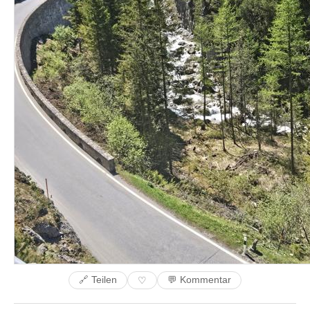
🔗 Teilen
💬 Kommentar
♡