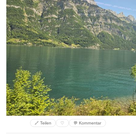
🔗 Teilen
💬 Kommentar
♡