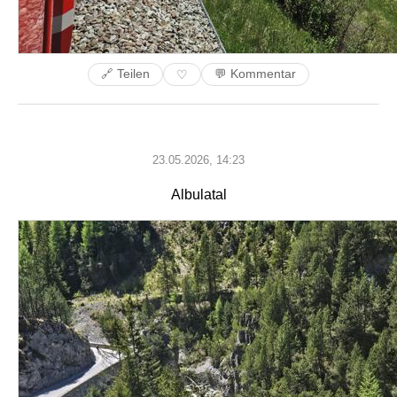
🔗 Teilen
💬 Kommentar
♡
23.05.2026, 14:23
Albulatal