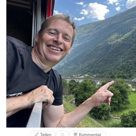
🔗 Teilen
💬 Kommentar
♡