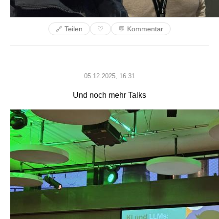
🔗 Teilen
💬 Kommentar
♡
05.12.2025, 16:31
Und noch mehr Talks