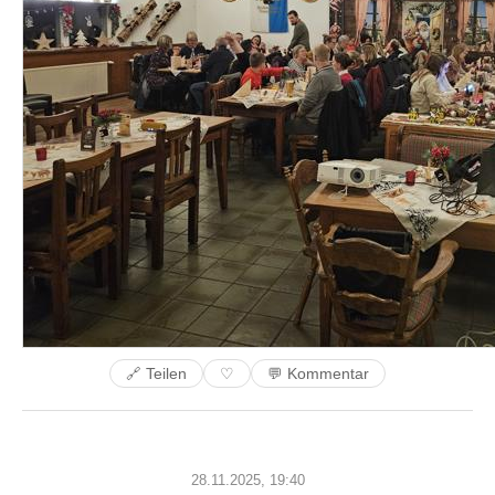
🔗 Teilen
💬 Kommentar
♡
28.11.2025, 19:40