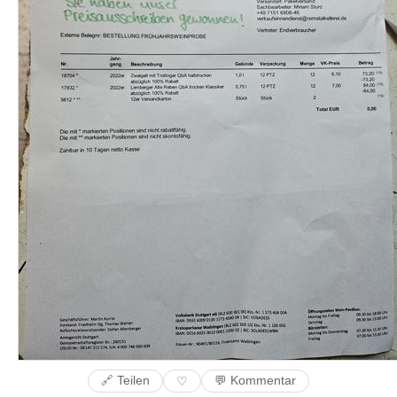
🔗 Teilen
💬 Kommentar
♡