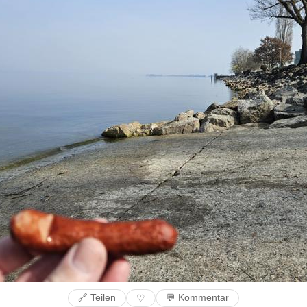
🔗 Teilen
💬 Kommentar
♡