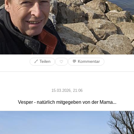
🔗 Teilen
💬 Kommentar
♡
15.03.2026, 21:06
Vesper - natürlich mitgegeben von der Mama...