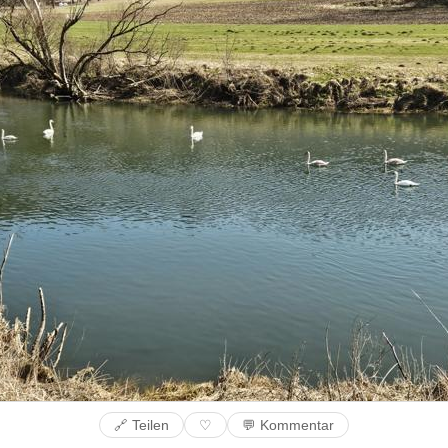
🔗 Teilen
💬 Kommentar
♡